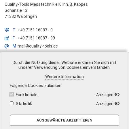
Quality-Tools Messtechnik e.K. Inh. B. Kappes
Schänzle 13
71332 Waiblingen
T
+49 7151 16887 - 0
F
+49 7151 16887 - 99
M
mail@quality-tools.de
Durch die Nutzung dieser Website erklären Sie sich mit
unserer Verwendung von Cookies einverstanden.
Über uns
|
Impressum
|
AGB
|
Datenschutz
|
Barrierefreiheit
|
Weitere Information
Vertrag widerrufen
|
Versandkosten
|
Kontakt
Folgende Cookies zulassen
Funktionale
Anzeigen
Statistik
Anzeigen
AUSGEWÄHLTE AKZEPTIEREN