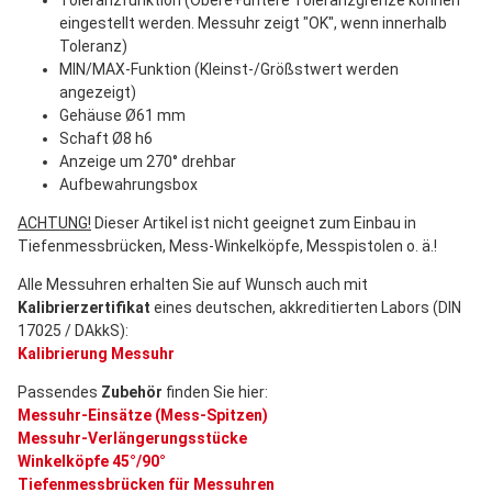
Toleranzfunktion (Obere+untere Toleranzgrenze können
eingestellt werden. Messuhr zeigt "OK", wenn innerhalb
Toleranz)
MIN/MAX-Funktion (Kleinst-/Größstwert werden
angezeigt)
Gehäuse Ø61 mm
Schaft Ø8 h6
Anzeige um 270° drehbar
Aufbewahrungsbox
ACHTUNG!
Dieser Artikel ist nicht geeignet zum Einbau in
Tiefenmessbrücken, Mess-Winkelköpfe, Messpistolen o. ä.!
Alle Messuhren erhalten Sie auf Wunsch auch mit
Kalibrierzertifikat
eines deutschen, akkreditierten Labors (DIN
17025 / DAkkS):
Kalibrierung Messuhr
Passendes
Zubehör
finden Sie hier:
Messuhr-Einsätze (Mess-Spitzen)
Messuhr-Verlängerungsstücke
Winkelköpfe 45°/90°
Tiefenmessbrücken für Messuhren