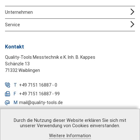
Unternehmen
Service
Kontakt
Quality-Tools Messtechnik e.K. Inh. B. Kappes
Schänzle 13
71332 Waiblingen
T
+49 7151 16887 - 0
F
+49 7151 16887 - 99
M
mail@quality-tools.de
Durch die Nutzung dieser Website erklären Sie sich mit
unserer Verwendung von Cookies einverstanden.
Über uns
|
Impressum
|
AGB
|
Datenschutz
|
Barrierefreiheit
|
Weitere Information
Vertrag widerrufen
|
Versandkosten
|
Kontakt