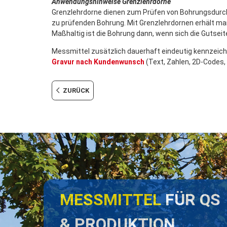
Anwendungshinweise Grenzlehrdorne
Grenzlehrdorne dienen zum Prüfen von Bohrungsdurc
zu prüfenden Bohrung. Mit Grenzlehrdornen erhält man
Maßhaltig ist die Bohrung dann, wenn sich die Gutseit
Messmittel zusätzlich dauerhaft eindeutig kennzeichn
Gravur nach Kundenwunsch
(Text, Zahlen, 2D-Codes, 
ZURÜCK
MESSMITTEL
FÜR QS
& PRODUKTION