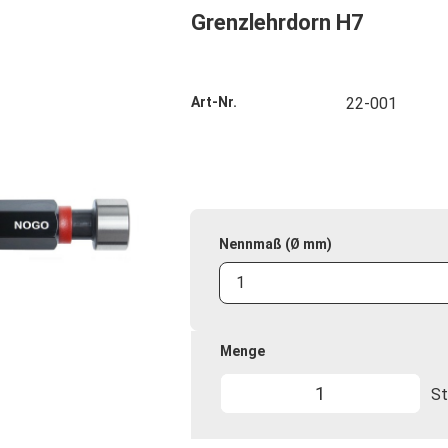
Grenzlehrdorn H7
Art-Nr.
22-001
Nennmaß (Ø mm)
1
Menge
St