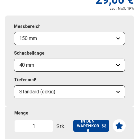
29,00 €
zzgl. MwSt. 19 %
Messbereich
150 mm
Schnabellänge
40 mm
Tiefenmaß
Standard (eckig)
Menge
IN DEN
Stk.
WARENKOR
B