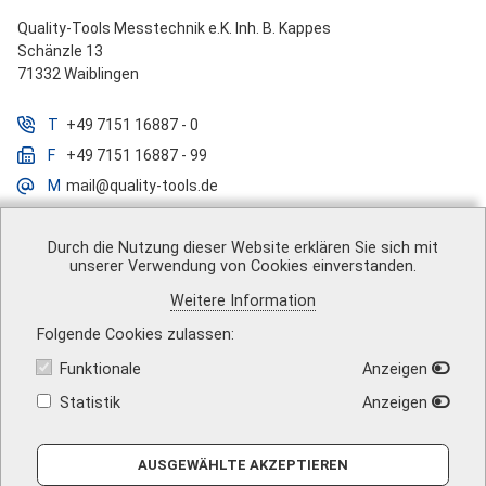
Quality-Tools Messtechnik e.K. Inh. B. Kappes
Schänzle 13
71332 Waiblingen
T
+49 7151 16887 - 0
F
+49 7151 16887 - 99
M
mail@quality-tools.de
Durch die Nutzung dieser Website erklären Sie sich mit
unserer Verwendung von Cookies einverstanden.
Über uns
|
Impressum
|
AGB
|
Datenschutz
|
Barrierefreiheit
|
Weitere Information
Vertrag widerrufen
|
Versandkosten
|
Kontakt
Folgende Cookies zulassen
Funktionale
Anzeigen
Statistik
Anzeigen
AUSGEWÄHLTE AKZEPTIEREN