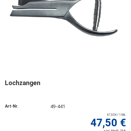
Lochzangen
Art-Nr.
49-441
47,50 € / 1 Stk.
47,50 €
zzgl. MwSt. 19 %