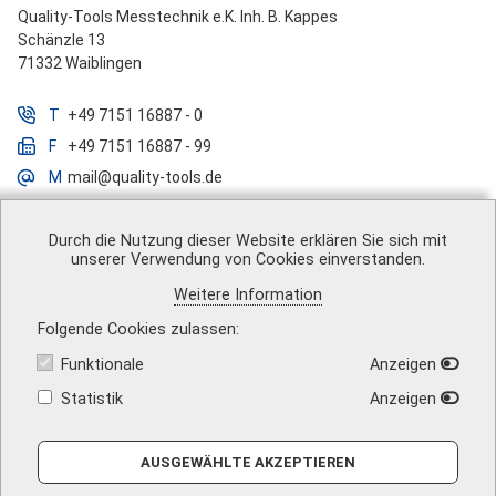
Quality-Tools Messtechnik e.K. Inh. B. Kappes
Schänzle 13
71332 Waiblingen
T
+49 7151 16887 - 0
F
+49 7151 16887 - 99
M
mail@quality-tools.de
Durch die Nutzung dieser Website erklären Sie sich mit
unserer Verwendung von Cookies einverstanden.
Über uns
|
Impressum
|
AGB
|
Datenschutz
|
Barrierefreiheit
|
Weitere Information
Vertrag widerrufen
|
Versandkosten
|
Kontakt
Folgende Cookies zulassen
Funktionale
Anzeigen
Statistik
Anzeigen
AUSGEWÄHLTE AKZEPTIEREN