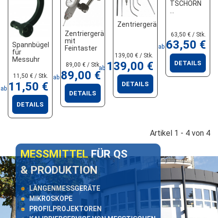
TSCHORN
Zentriergerät
Zentriergerät
63,50 € / Stk.
mit
63,50 €
Spannbügel
ab
Feintaster
für
139,00 € / Stk.
Messuhr
DETAILS
139,00 €
89,00 € / Stk.
ab
89,00 €
11,50 € / Stk.
ab
11,50 €
DETAILS
ab
DETAILS
DETAILS
Artikel 1 - 4 von 4
MESSMITTEL
FÜR QS
& PRODUKTION
LÄNGENMESSGERÄTE
MIKROSKOPE
PROFILPROJEKTOREN