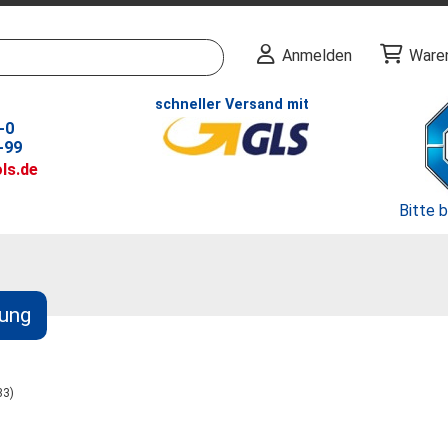
Anmelden
Ware
schneller Versand mit
-0
-99
ls.de
Bitte 
ung
33)