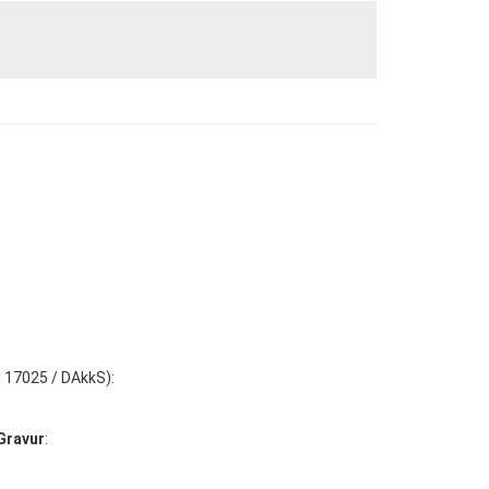
N 17025 / DAkkS):
Gravur
: