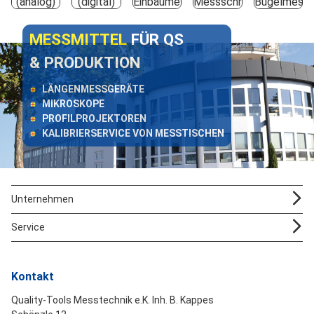
(analog)
(digital)
Einbaumessschrauben
Messschrauben
Bügelmesss
MESSMITTEL
FÜR QS
& PRODUKTION
LÄNGENMESSGERÄTE
MIKROSKOPE
PROFILPROJEKTOREN
KALIBRIERSERVICE VON MESSTISCHEN
Unternehmen
Service
Kontakt
Quality-Tools Messtechnik e.K. Inh. B. Kappes