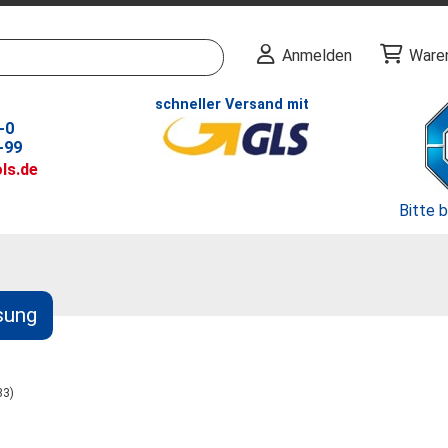
Anmelden
Ware
schneller Versand mit
-0
-99
ls.de
Bitte 
sung
33)