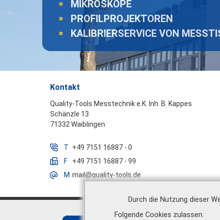
MIKROSKOPE
PROFILPROJEKTOREN
KALIBRIERSERVICE VON MESST
Kontakt
Quality-Tools Messtechnik e.K. Inh. B. Kappes
Schänzle 13
71332 Waiblingen
T
+49 7151 16887 - 0
F
+49 7151 16887 - 99
M
mail@quality-tools.de
Durch die Nutzung dieser We
Folgende Cookies zulassen
Über uns
|