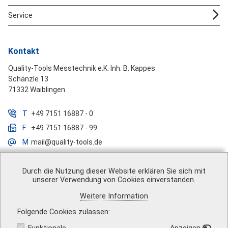
Service
Kontakt
Quality-Tools Messtechnik e.K. Inh. B. Kappes
Schänzle 13
71332 Waiblingen
T
+49 7151 16887 - 0
F
+49 7151 16887 - 99
M
mail@quality-tools.de
Durch die Nutzung dieser Website erklären Sie sich mit
unserer Verwendung von Cookies einverstanden.
Über uns
|
Impressum
|
AGB
|
Datenschutz
|
Barrierefreiheit
|
Weitere Information
Vertrag widerrufen
|
Versandkosten
|
Kontakt
Folgende Cookies zulassen