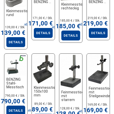
BENZING
BENZING
Kleinmesstisch
rechteckig
Kleinmesstisch
rund
171,00 € / Stk.
219,00 € / Stk.
185,00 € / Stk.
171,00 €
219,00 €
185,00 €
ab
ab
139,00 € / Stk.
ab
139,00 €
DETAILS
DETAILS
DETAILS
DETAILS
BENZING
Stahl-
Messtisch
Kleinmesstisch
Feinmesstisch
150x100
Feinmesstisch
mit
mm
mit
790,00 € / Stk.
Steilgewinde-
starrem
790,00 €
Höhenverstellu
oder
89,00 € / Stk.
169,00 € / Stk.
verschiebbarem
89,00 €
128,00 € / Stk.
169,00 €
ab
DETAILS
Querarm
ab
128,00 €