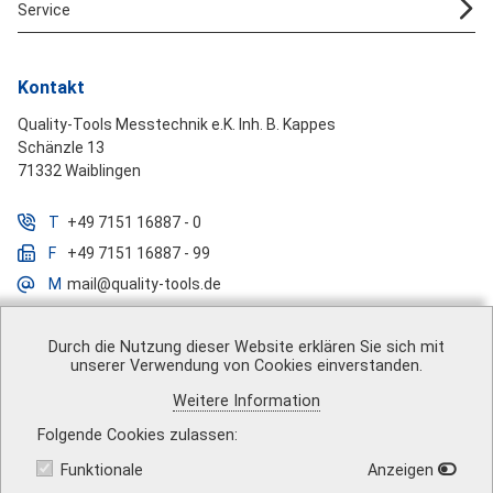
Service
Kontakt
Quality-Tools Messtechnik e.K. Inh. B. Kappes
Schänzle 13
71332 Waiblingen
T
+49 7151 16887 - 0
F
+49 7151 16887 - 99
M
mail@quality-tools.de
Durch die Nutzung dieser Website erklären Sie sich mit
unserer Verwendung von Cookies einverstanden.
Über uns
|
Impressum
|
AGB
|
Datenschutz
|
Barrierefreiheit
|
Weitere Information
Vertrag widerrufen
|
Versandkosten
|
Kontakt
Folgende Cookies zulassen
Funktionale
Anzeigen