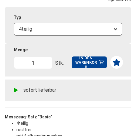
Typ
4teilig
Menge
IN DEN
Stk.
WARENKOR
B
sofort lieferbar
Messzeug-Satz "Basic"
4teilig
rostfrei