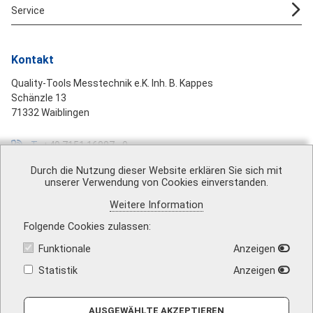
Service
Kontakt
Quality-Tools Messtechnik e.K. Inh. B. Kappes
Schänzle 13
71332 Waiblingen
T
+49 7151 16887 - 0
F
+49 7151 16887 - 99
Durch die Nutzung dieser Website erklären Sie sich mit
unserer Verwendung von Cookies einverstanden.
M
mail@quality-tools.de
Weitere Information
Folgende Cookies zulassen
Funktionale
Anzeigen
Über uns
|
Impressum
|
AGB
|
Datenschutz
|
Barrierefreiheit
|
Vertrag widerrufen
|
Versandkosten
|
Kontakt
Statistik
Anzeigen
AUSGEWÄHLTE AKZEPTIEREN