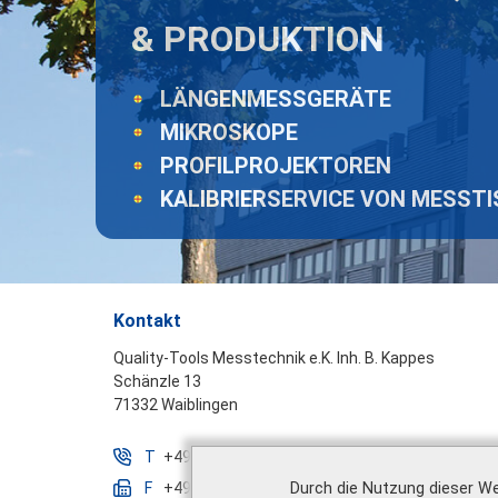
& PRODUKTION
LÄNGENMESSGERÄTE
MIKROSKOPE
PROFILPROJEKTOREN
KALIBRIERSERVICE VON MESST
Kontakt
Quality-Tools Messtechnik e.K. Inh. B. Kappes
Schänzle 13
71332 Waiblingen
T
+49 7151 16887 - 0
Durch die Nutzung dieser We
F
+49 7151 16887 - 99