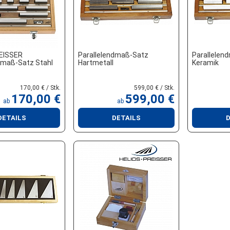
EISSER
Parallelendmaß-Satz
Parallelen
dmaß-Satz Stahl
Hartmetall
Keramik
170,00 € / Stk.
599,00 € / Stk.
170,00 €
599,00 €
ab
ab
DETAILS
DETAILS
D