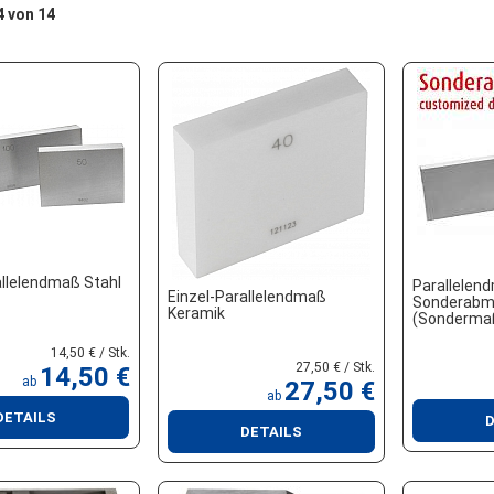
14 von 14
allelendmaß Stahl
Parallelen
Einzel-Parallelendmaß
Sonderabm
Keramik
(Sonderma
14,50 € / Stk.
27,50 € / Stk.
14,50 €
ab
27,50 €
ab
DETAILS
D
DETAILS