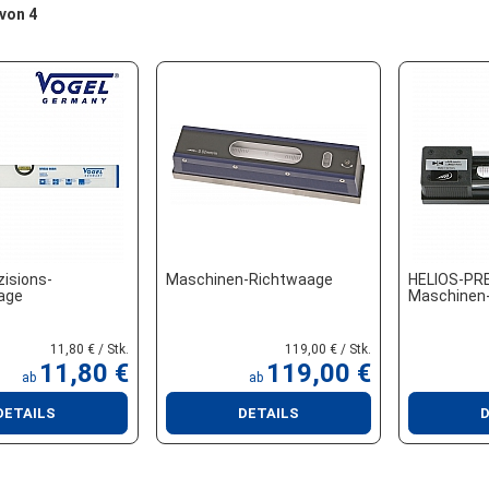
 von 4
isions-
Maschinen-Richtwaage
HELIOS-PR
age
Maschinen
11,80 € / Stk.
119,00 € / Stk.
11,80 €
119,00 €
ab
ab
DETAILS
DETAILS
D