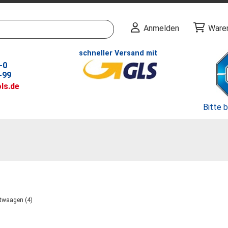
Anmelden
Ware
schneller Versand mit
-0
-99
ls.de
Bitte 
twaagen (4)