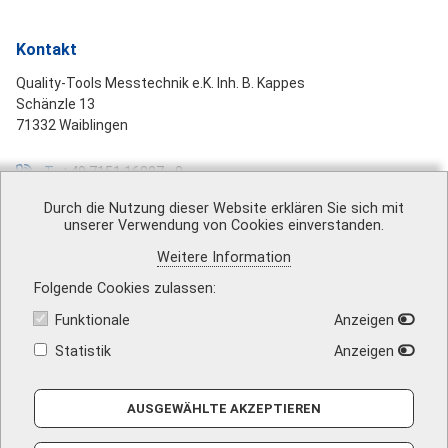
Kontakt
Quality-Tools Messtechnik e.K. Inh. B. Kappes
Schänzle 13
71332 Waiblingen
T
+49 7151 16887 - 0
F
+49 7151 16887 - 99
Durch die Nutzung dieser Website erklären Sie sich mit
unserer Verwendung von Cookies einverstanden.
M
mail@quality-tools.de
Weitere Information
Folgende Cookies zulassen
Funktionale
Anzeigen
Über uns
|
Impressum
|
AGB
|
Datenschutz
|
Barrierefreiheit
|
Vertrag widerrufen
|
Versandkosten
|
Kontakt
Statistik
Anzeigen
AUSGEWÄHLTE AKZEPTIEREN