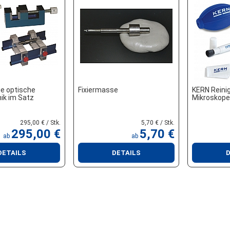
ie optische
Fixiermasse
KERN Reini
ik im Satz
Mikroskope
295,00 € / Stk.
5,70 € / Stk.
295,00 €
5,70 €
ab
ab
DETAILS
DETAILS
D