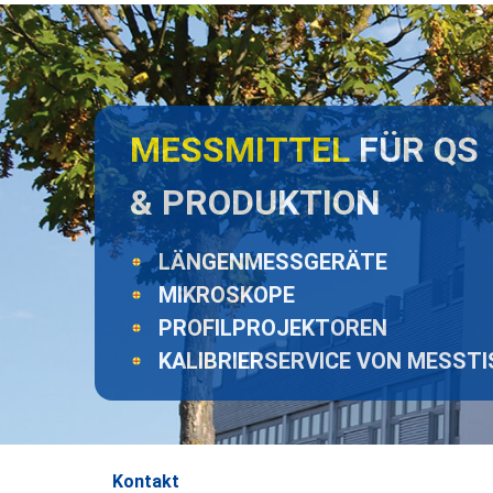
MESSMITTEL
FÜR QS
& PRODUKTION
LÄNGENMESSGERÄTE
MIKROSKOPE
PROFILPROJEKTOREN
KALIBRIERSERVICE VON MESST
Kontakt