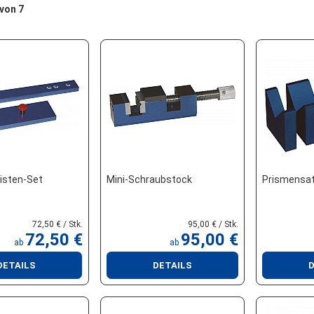
 von 7
isten-Set
Mini-Schraubstock
Prismensa
72,50 € / Stk.
95,00 € / Stk.
72,50 €
95,00 €
ab
ab
DETAILS
DETAILS
D