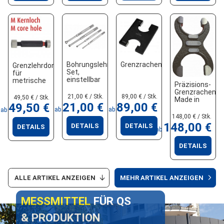
Bohrungslehrdorn-
Grenzrachenlehre
Grenzlehrdone
Set,
für
einstellbar
metrische
Präzisions-
Gewindekernlöcher
Grenzrachenle
21,00 € / Stk.
89,00 € / Stk.
49,50 € / Stk.
Made in
21,00 €
89,00 €
49,50 €
Germany
ab
ab
ab
148,00 € / Stk.
148,00 €
DETAILS
DETAILS
DETAILS
ab
DETAILS
ALLE ARTIKEL ANZEIGEN
MEHR ARTIKEL ANZEIGEN
MESSMITTEL
FÜR QS
& PRODUKTION